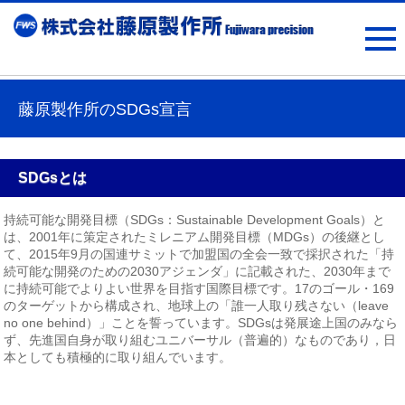
藤原製作所のSDGs宣言
SDGsとは
持続可能な開発目標（SDGs：Sustainable Development Goals）と
は、2001年に策定されたミレニアム開発目標（MDGs）の後継とし
て、2015年9月の国連サミットで加盟国の全会一致で採択された「持
続可能な開発のための2030アジェンダ」に記載された、2030年まで
に持続可能でよりよい世界を目指す国際目標です。17のゴール・169
のターゲットから構成され、地球上の「誰一人取り残さない（leave
no one behind）」ことを誓っています。SDGsは発展途上国のみなら
ず、先進国自身が取り組むユニバーサル（普遍的）なものであり，日
本としても積極的に取り組んでいます。